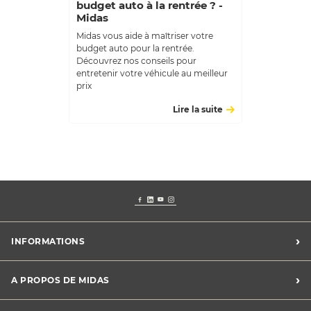
budget auto à la rentrée ? -
Midas
Midas vous aide à maîtriser votre
budget auto pour la rentrée.
Découvrez nos conseils pour
entretenir votre véhicule au meilleur
prix
Lire la suite
›
INFORMATIONS
Conditions Midas Assistance
›
A PROPOS DE MIDAS
Conditions générales de vente
Mentions légales
Trouver un centre