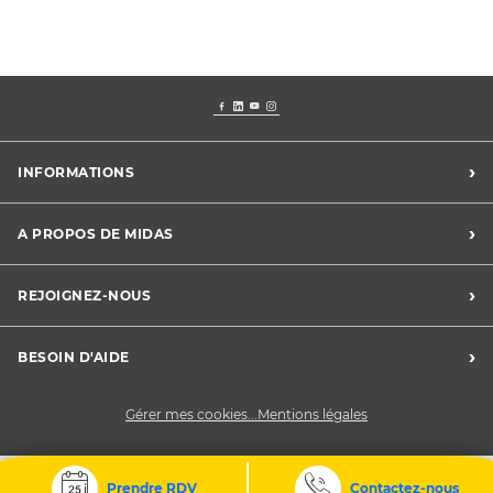
›
INFORMATIONS
Conditions Midas Assistance
›
A PROPOS DE MIDAS
Conditions générales de vente
Mentions légales
Trouver un centre
›
REJOIGNEZ-NOUS
Charte vie privée
Le groupe Midas
Déclaration de cookies
Développement durable
Midas recrute
›
BESOIN D'AIDE
Devenez franchisé
Nous contacter
Gérer mes cookies...
Mentions légales
Prendre RDV
Contactez-nous