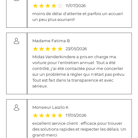
(*)
(*)
(*)
(*)
( )
★
★
★
★
☆
11/07/2026
moins de délai d'attente et parfois un accueil
un peu plus souriant!
Madame Fatima B
(*)
(*)
(*)
(*)
(*)
★
★
★
★
★
23/05/2026
Midas Vanderkindere a pris en charge ma
voiture pour l'entretien annuel. Tout a été
contrôlé, j'ai été contactée pour me concerter
sur un problème à régler qui n'était pas prévu.
Tout est fait dans la transparence et avec
sérieux.
Monsieur Laszlo K
(*)
(*)
(*)
(*)
(*)
★
★
★
★
★
17/05/2026
excellent service client : efficace pour trouver
des solutions rapides et respecter les délais. Un
grand merci