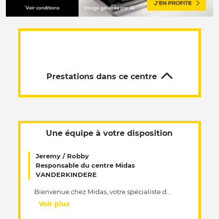
Prestations dans ce centre
Une équipe à votre disposition
Jeremy / Robby
Responsable du centre Midas
VANDERKINDERE
Bienvenue chez Midas, votre spécialiste de l'entretien et de la réparation multi-marques. Vous êtes au coeur de nos préoccupations. Quant à nous, en notre qualité de professionnels, nous voulons absolument être votre numéro 1. C'est la raison pour laquelle nous accordons une telle importance à la mécanique et à la qualité. En tant que spécialistes, nous mettons un point d'honneur à réaliser l'entretien d'une voiture à un prix raisonnable. Ainsi, avec notre Entretien Constructeur, nous vous proposons une alternative financièrement attrayante par rapport à un même entretien effectué chez un concessionnaire de réseau officiel. Et ce, avec maintien de la garantie constructeur. Notre méthode de travail ? Nous n'avons pas de secret pour vous : Les portes de nos ateliers vous sont ouvertes. Nous travaillons avec des contrôles préventifs et un devis clair, précis et gratuit. Vous bénéficiez d'un diagnostic visuel ou approfondi. Vous recevez une facture dont le montant correspond exactement au devis de départ. Nous vous offrons toutes les garanties nécessaires ainsi que nos conseils de spécialistes. Cela vous permet d'éviter plus tard de coûteuses réparations. Passez nous voir, ou prenez rendez-vous et profitez d'un service rapide et de qualité.
Voir plus