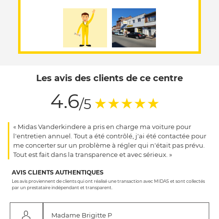
Les avis des clients de ce centre
4.6
(*)
(*)
(*)
(*)
(*)
★
★
★
★
★
/5
« Midas Vanderkindere a pris en charge ma voiture pour
l'entretien annuel. Tout a été contrôlé, j'ai été contactée pour
me concerter sur un problème à régler qui n'était pas prévu.
Tout est fait dans la transparence et avec sérieux. »
AVIS CLIENTS AUTHENTIQUES
Les avis proviennent de clients qui ont réalisé une transaction avec MIDAS et sont collectés
par un prestataire indépendant et transparent.
Madame Brigitte P