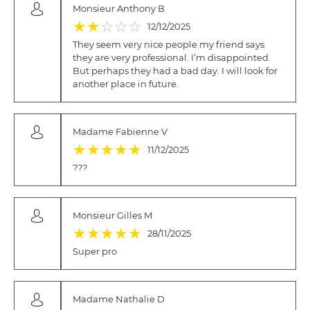
Monsieur Anthony B
(*)
(*)
( )
( )
( )
★
★
☆
☆
☆
12/12/2025
They seem very nice people my friend says
they are very professional. I’m disappointed.
But perhaps they had a bad day. I will look for
another place in future.
Madame Fabienne V
(*)
(*)
(*)
(*)
(*)
★
★
★
★
★
11/12/2025
???
Monsieur Gilles M
(*)
(*)
(*)
(*)
(*)
★
★
★
★
★
28/11/2025
Super pro
Madame Nathalie D