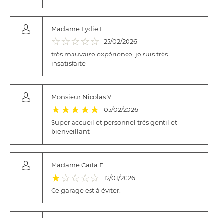
Madame Lydie F
( )
( )
( )
( )
( )
☆
☆
☆
☆
☆
25/02/2026
très mauvaise expérience, je suis très
insatisfaite
Monsieur Nicolas V
(*)
(*)
(*)
(*)
(*)
★
★
★
★
★
05/02/2026
Super accueil et personnel très gentil et
bienveillant
Madame Carla F
(*)
( )
( )
( )
( )
★
☆
☆
☆
☆
12/01/2026
Ce garage est à éviter.