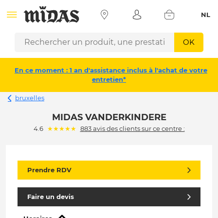
NL
OK
En ce moment : 1 an d'assistance inclus à l'achat de votre
entretien*
bruxelles
MIDAS VANDERKINDERE
(*)
(*)
(*)
(*)
(*)
4.6
★
★
★
★
★
883 avis des clients sur ce centre :
Prendre RDV
Faire un devis