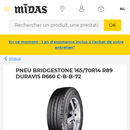
NL
OK
En ce moment : 1 an d'assistance inclus à l'achat de votre
entretien*
pneus
PNEU BRIDGESTONE 165/70R14 R89
DURAVIS R660 C-B-B-72