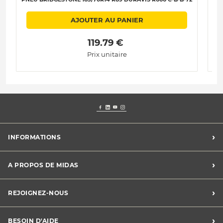
AJOUTER AU PANIER
 119.79 € 
Prix unitaire
›
INFORMATIONS
Conditions Midas Assistance
›
A PROPOS DE MIDAS
Conditions générales de vente
Mentions légales
Trouver un centre
›
REJOIGNEZ-NOUS
Charte vie privée
Le groupe Midas
Déclaration de cookies
Développement durable
Midas recrute
›
BESOIN D'AIDE