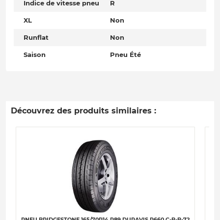
Indice de vitesse pneu
R
XL
Non
Runflat
Non
Saison
Pneu Été
Découvrez des produits similaires :
PNEU BRIDGESTONE 165/70R14 R89 DURAVIS R660 C-B-B-72
PNE