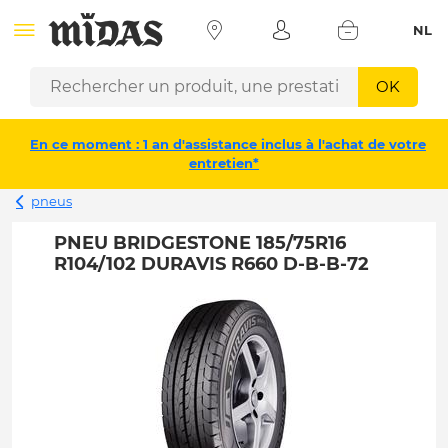
NL
OK
En ce moment : 1 an d'assistance inclus à l'achat de votre
entretien*
pneus
PNEU BRIDGESTONE 185/75R16
R104/102 DURAVIS R660 D-B-B-72