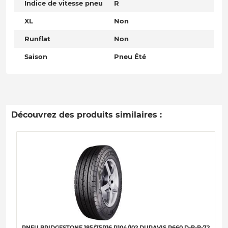
Indice de vitesse pneu
R
XL
Non
Runflat
Non
Saison
Pneu Été
Découvrez des produits similaires :
PNEU BRIDGESTONE 185/75R16 R104/102 DURAVIS R660 D-B-B-72