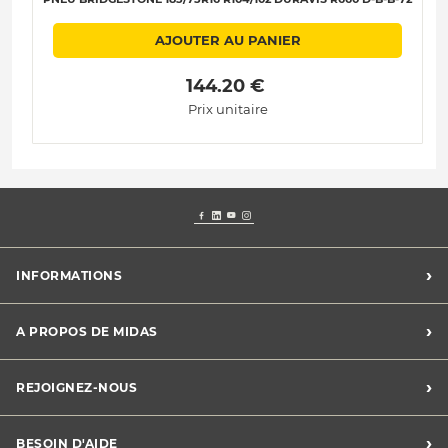
AJOUTER AU PANIER
 144.20 € 
Prix unitaire
›
INFORMATIONS
Conditions Midas Assistance
›
A PROPOS DE MIDAS
Conditions générales de vente
Mentions légales
Trouver un centre
›
REJOIGNEZ-NOUS
Charte vie privée
Le groupe Midas
Déclaration de cookies
Développement durable
Midas recrute
›
BESOIN D'AIDE