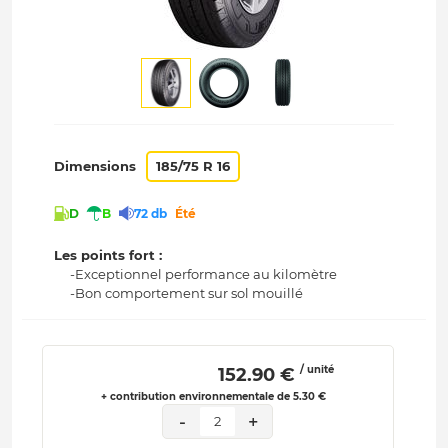
Dimensions
185/75 R 16
D
B
72 db
Été
Les points fort :
-Exceptionnel performance au kilomètre
-Bon comportement sur sol mouillé
/ unité
 152.90 € 
+ contribution environnementale de 5.30 €
-
+
2