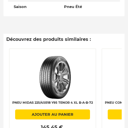
Saison
Pneu Été
Découvrez des produits similaires :
PNEU MIDAS 225/45R18 Y95 TENOR 4 XL B-A-B-72
PNEU CONTIN
AJOUTER AU PANIER
 145.45 € 