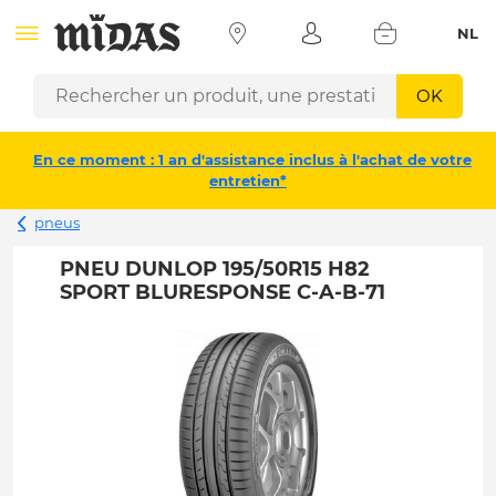
NL
OK
En ce moment : 1 an d'assistance inclus à l'achat de votre
entretien*
pneus
PNEU DUNLOP 195/50R15 H82
SPORT BLURESPONSE C-A-B-71