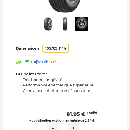
Dimensions
155/65 T 14
C
B
70 db
Été
Les points fort :
- Très bonne longévité
- Performance énergétique supérieure
- Conduite confortable et sécurisante
/ unité
 81.95 € 
+ contribution environnementale de 2.34 €
-
+
2