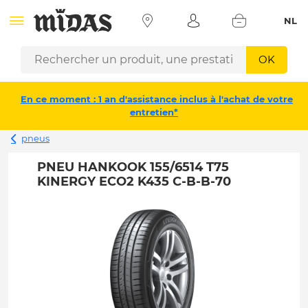
NL
OK
En ce moment : 1 an d'assistance inclus à l'achat de votre
entretien*
pneus
PNEU HANKOOK 155/6514 T75
KINERGY ECO2 K435 C-B-B-70