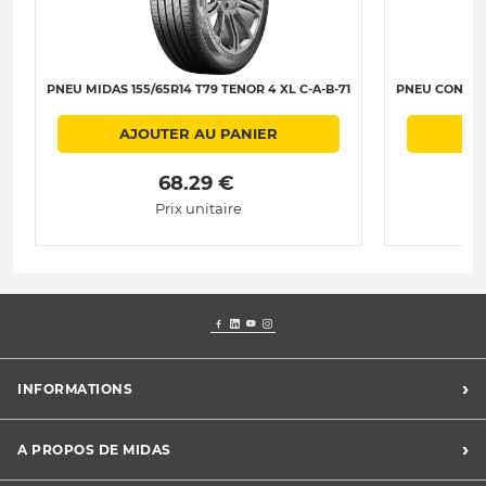
PNEU MIDAS 155/65R14 T79 TENOR 4 XL C-A-B-71
PNEU CONTINE
AJOUTER AU PANIER
 68.29 € 
Prix unitaire
›
INFORMATIONS
Conditions Midas Assistance
›
A PROPOS DE MIDAS
Conditions générales de vente
Mentions légales