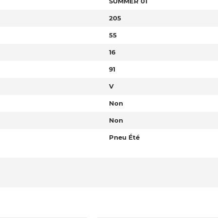
SUMMER 01
205
55
16
91
V
Non
Non
Pneu Été