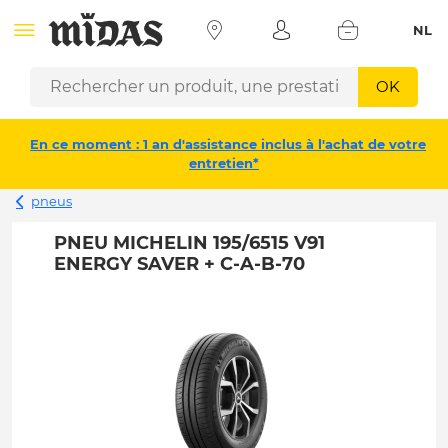
NL
OK
En ce moment : 1 an d'assistance inclus à l'achat de votre
entretien*
pneus
PNEU MICHELIN 195/6515 V91
ENERGY SAVER + C-A-B-70