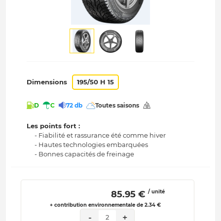
Dimensions
195/50 H 15
D
C
72 db
Toutes saisons
Les points fort :
- Fiabilité et rassurance été comme hiver
- Hautes technologies embarquées
- Bonnes capacités de freinage
/ unité
 85.95 € 
+ contribution environnementale de 2.34 €
-
+
2