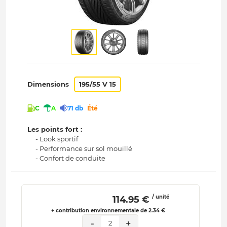
Dimensions
195/55 V 15
C
A
71 db
Été
Les points fort :
- Look sportif
- Performance sur sol mouillé
- Confort de conduite
/ unité
 114.95 € 
+ contribution environnementale de 2.34 €
-
+
2