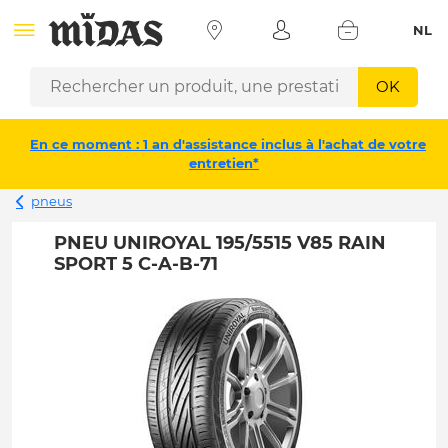
NL
OK
En ce moment : 1 an d'assistance inclus à l'achat de votre
entretien*
pneus
PNEU UNIROYAL 195/5515 V85 RAIN
SPORT 5 C-A-B-71