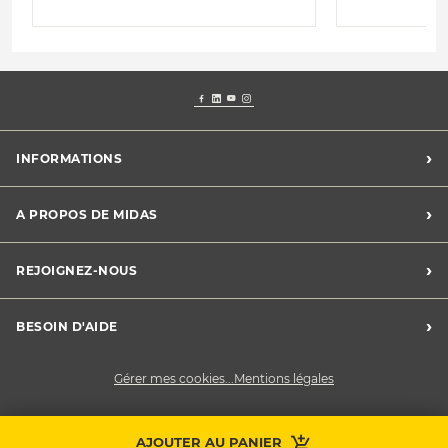
›
INFORMATIONS
Conditions Midas Assistance
›
A PROPOS DE MIDAS
Conditions générales de vente
Mentions légales
Trouver un centre
›
REJOIGNEZ-NOUS
Charte vie privée
Le groupe Midas
Déclaration de cookies
Développement durable
Midas recrute
›
BESOIN D'AIDE
Devenez franchisé
Nous contacter
Gérer mes cookies...
Mentions légales
AJOUTER AU PANIER
Prendre RDV
Contactez-nous