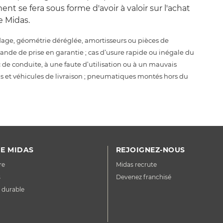
nt se fera sous forme d'avoir à valoir sur l'achat
 Midas.
flage, géométrie déréglée, amortisseurs ou pièces de
mande de prise en garantie ; cas d’usure rapide ou inégale du
de conduite, à une faute d’utilisation ou à un mauvais
xis et véhicules de livraison ; pneumatiques montés hors du
E MIDAS
REJOIGNEZ-NOUS
re
Midas recrute
s
Devenez franchisé
 durable