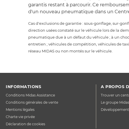
garantis restant à parcourir. Ce rembourseme
d'un nouveau pneumatique dans un Centre
Cas d'exclusions de garantie : sous-gonflage, sur-gon
direction usées constaté sur le véhicule lors de la de
pneumatique due à un défaut du véhicule ; à un choc 
entretien ; véhicules de compétition, véhicules de ta
réseau MIDAS ou non montés sur le véhicule.
INFORMATIONS
A PROPOS D
Conditions Midas Assistance
Trouver un cent
Conditions générales de vente
Le groupe Mida
Mentions légales
Développement
Charte vie privée
Déclaration de cookies