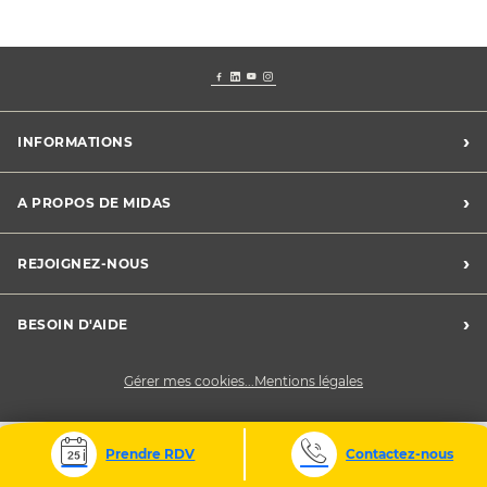
›
INFORMATIONS
Conditions Midas Assistance
›
A PROPOS DE MIDAS
Conditions générales de vente
Mentions légales
Trouver un centre
›
REJOIGNEZ-NOUS
Charte vie privée
Le groupe Midas
Déclaration de cookies
Développement durable
Midas recrute
›
BESOIN D'AIDE
Devenez franchisé
Nous contacter
Gérer mes cookies...
Mentions légales
Prendre RDV
Contactez-nous