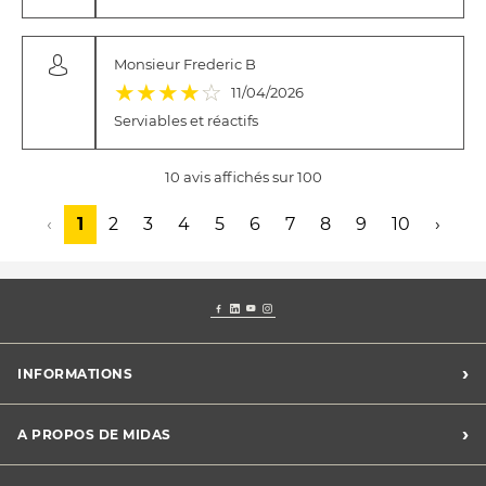
Monsieur Frederic B
(*)
(*)
(*)
(*)
( )
★
★
★
★
☆
11/04/2026
Serviables et réactifs
10 avis affichés sur 100
‹
1
2
3
4
5
6
7
8
9
10
›
›
INFORMATIONS
Conditions Midas Assistance
›
A PROPOS DE MIDAS
Conditions générales de vente
Mentions légales
Trouver un centre