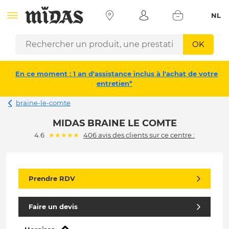
NL
OK
En ce moment : 1 an d'assistance inclus à l'achat de votre
entretien*
braine-le-comte
MIDAS BRAINE LE COMTE
(*)
(*)
(*)
(*)
(*)
4.6
★
★
★
★
★
406 avis des clients sur ce centre :
Prendre RDV
Faire un devis