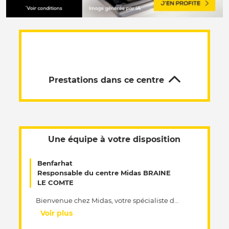
Prestations dans ce centre
Une équipe à votre disposition
Benfarhat
Responsable du centre Midas BRAINE
LE COMTE
Bienvenue chez Midas, votre spécialiste de l'entretien et de la réparation multi-marques. Vous êtes au coeur de nos préoccupations. Quant à nous, en notre qualité de professionnels, nous voulons absolument être votre numéro 1. C'est la raison pour laquelle nous accordons une telle importance à la mécanique et à la qualité. En tant que spécialistes, nous mettons un point d'honneur à réaliser l'entretien d'une voiture à un prix raisonnable. Ainsi, avec notre Entretien Constructeur, nous vous proposons une alternative financièrement attrayante par rapport à un même entretien effectué chez un concessionnaire de réseau officiel. Et ce, avec maintien de la garantie constructeur. Notre méthode de travail ? Nous n'avons pas de secret pour vous : Les portes de nos ateliers vous sont ouvertes. Nous travaillons avec des contrôles préventifs et un devis clair, précis et gratuit. Vous bénéficiez d'un diagnostic visuel ou approfondi. Vous recevez une facture dont le montant correspond exactement au devis de départ. Nous vous offrons toutes les garanties nécessaires ainsi que nos conseils de spécialistes. Cela vous permet d'éviter plus tard de coûteuses réparations. Passez nous voir, ou prenez rendez-vous et profitez d'un service rapide et de qualité.
Voir plus