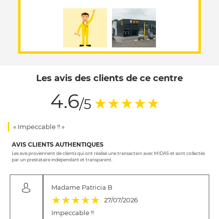
Les avis des clients de ce centre
4.6
(*)
(*)
(*)
(*)
(*)
★
★
★
★
★
/5
« Impeccable !! »
AVIS CLIENTS AUTHENTIQUES
Les avis proviennent de clients qui ont réalisé une transaction avec MIDAS et sont collectés
par un prestataire indépendant et transparent.
Madame Patricia B
(*)
(*)
(*)
(*)
(*)
★
★
★
★
★
27/07/2026
Impeccable !!