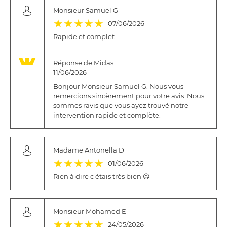
Monsieur Samuel G
(*)
(*)
(*)
(*)
(*)
★
★
★
★
★
07/06/2026
Rapide et complet.
Réponse de Midas
11/06/2026
Bonjour Monsieur Samuel G. Nous vous
remercions sincèrement pour votre avis. Nous
sommes ravis que vous ayez trouvé notre
intervention rapide et complète.
Madame Antonella D
(*)
(*)
(*)
(*)
(*)
★
★
★
★
★
01/06/2026
Rien à dire c étais très bien 😉
Monsieur Mohamed E
(*)
(*)
(*)
(*)
(*)
★
★
★
★
★
24/05/2026