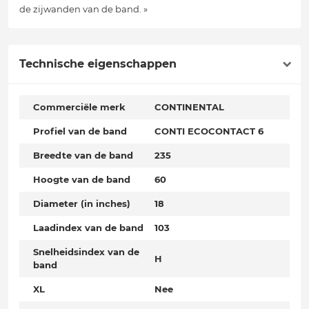
de zijwanden van de band. »
Technische eigenschappen
Commerciële merk
CONTINENTAL
Profiel van de band
CONTI ECOCONTACT 6
Breedte van de band
235
Hoogte van de band
60
Diameter (in inches)
18
Laadindex van de band
103
Snelheidsindex van de
H
band
XL
Nee