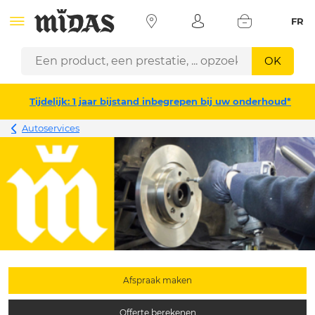
FR
OK
Tijdelijk: 1 jaar bijstand inbegrepen bij uw onderhoud*
Autoservices
Afspraak maken
Offerte berekenen