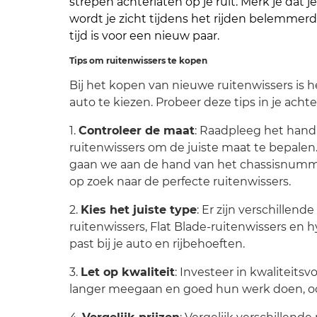
strepen achterlaten op je ruit. Merk je dat 
wordt je zicht tijdens het rijden belemmerd?
tijd is voor een nieuw paar.
Tips om ruitenwissers te kopen
Bij het kopen van nieuwe ruitenwissers is h
auto te kiezen. Probeer deze tips in je ach
1.
Controleer de maat
: Raadpleeg het hand
ruitenwissers om de juiste maat te bepalen
gaan we aan de hand van het chassisnumme
op zoek naar de perfecte ruitenwissers.
2.
Kies het juiste type
: Er zijn verschillen
ruitenwissers, Flat Blade-ruitenwissers en h
past bij je auto en rijbehoeften.
3.
Let op kwaliteit
: Investeer in kwaliteits
langer meegaan en goed hun werk doen, o