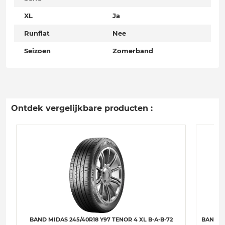
XL
Ja
Runflat
Nee
Seizoen
Zomerband
Ontdek vergelijkbare producten :
BAND MIDAS 245/40R18 Y97 TENOR 4 XL B-A-B-72
BAND C