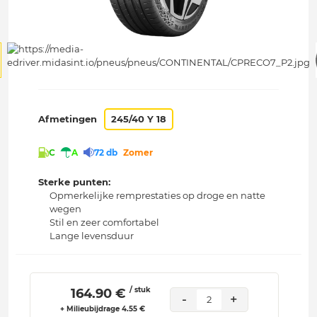
Afmetingen
245/40 Y 18
C
A
72 db
Zomer
Sterke punten:
Opmerkelijke remprestaties op droge en natte
wegen
Stil en zeer comfortabel
Lange levensduur
/ stuk
 164.90 € 
-
+
2
+ Milieubijdrage 4.55 €