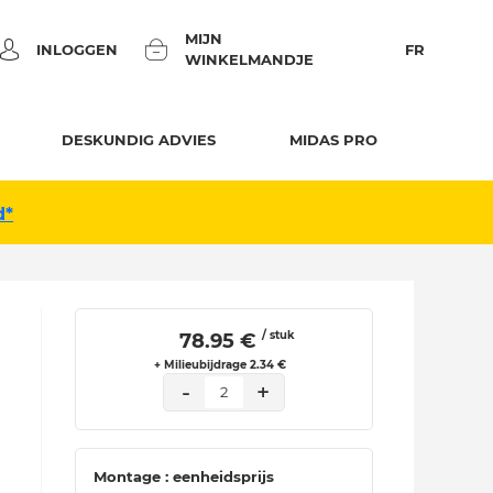
MIJN
INLOGGEN
FR
WINKELMANDJE
DESKUNDIG ADVIES
MIDAS PRO
d*
/ stuk
 78.95 € 
+ Milieubijdrage 2.34 €
-
+
2
Montage : eenheidsprijs