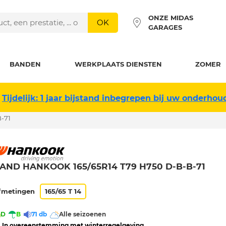
ONZE MIDAS
OK
GARAGES
BANDEN
WERKPLAATS DIENSTEN
ZOMER
Tijdelijk: 1 jaar bijstand inbegrepen bij uw onderhou
-71
AND HANKOOK 165/65R14 T79 H750 D-B-B-71
fmetingen
165/65 T 14
D
B
71 db
Alle seizoenen
 In overeenstemming met winterregelgeving 