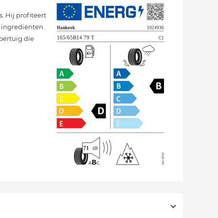
Hij profiteert
e ingrediënten.
oertuig die