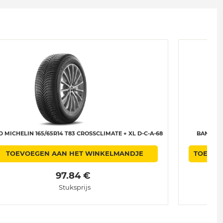
 MICHELIN 165/65R14 T83 CROSSCLIMATE + XL D-C-A-68
BAND HAN
TOEVOEGEN AAN HET WINKELMANDJE
TOEVOE
 97.84 € 
Stuksprijs