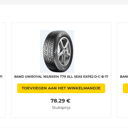
71
BAND UNIROYAL 165/65R14 T79 ALL SEAS EXPE2 D-C-B-71
BAND
TOEVOEGEN AAN HET WINKELMANDJE
 78.29 € 
Stuksprijs