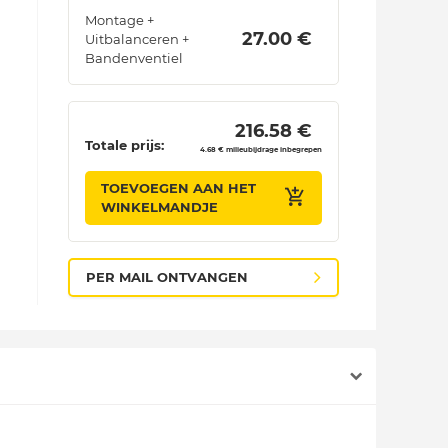
Montage +
 27.00 € 
Uitbalanceren +
Bandenventiel
 216.58 € 
Totale prijs:
4.68 € milieubijdrage inbegrepen
TOEVOEGEN AAN HET
WINKELMANDJE
PER MAIL ONTVANGEN