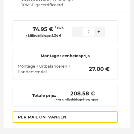
3PMSF-gecertificeerd
/ stuk
 74.95 € 
-
+
2
+ Milieubijdrage 2.34 €
Montage : eenheidsprijs
Montage + Uitbalanceren +
 27.00 € 
Bandenventiel
 208.58 € 
Totale prijs:
4.68 € milieubijdrage inbegrepen
PER MAIL ONTVANGEN