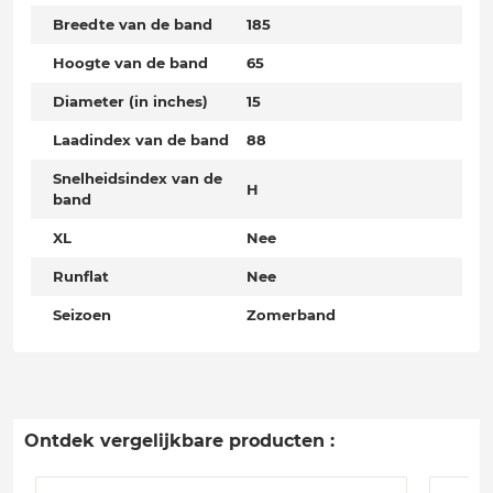
Breedte van de band
185
Hoogte van de band
65
Diameter (in inches)
15
Laadindex van de band
88
Snelheidsindex van de
H
band
XL
Nee
Runflat
Nee
Seizoen
Zomerband
Ontdek vergelijkbare producten :