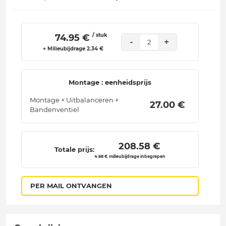
/ stuk
 74.95 € 
-
+
2
+ Milieubijdrage 2.34 €
Montage : eenheidsprijs
Montage + Uitbalanceren +
 27.00 € 
Bandenventiel
 208.58 € 
Totale prijs:
4.68 € milieubijdrage inbegrepen
PER MAIL ONTVANGEN