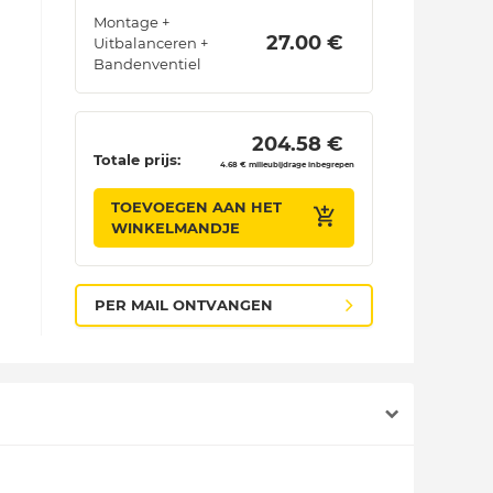
Montage +
 27.00 € 
Uitbalanceren +
Bandenventiel
 204.58 € 
Totale prijs:
4.68 € milieubijdrage inbegrepen
TOEVOEGEN AAN HET
WINKELMANDJE
PER MAIL ONTVANGEN