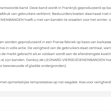
erantwoorde band. Deze band wordt in Frankrijk geproduceerd op ba
druk van gebruikers verkleint. Bestuurders boeten daarnaast niet in
NENBANDEN hoeft u niet van banden te wisselen voor het winter- of
 worden geproduceerd in een Franse fabriek op basis van karkas
nomie in volle actie. De veiligheid van de gebruikers staat centraal, 
 de markt gebracht als er voldaan wordt aan de allerstrengste kwalit
 op al zijn banden. Dankzij de LEONARD-VIERSEIZOENENBANDEN hoeft 
oor besneeuwde of gladde ondergronden).
met opmerkelijke remprestaties op nat wegdek. Kies voor veiligheid