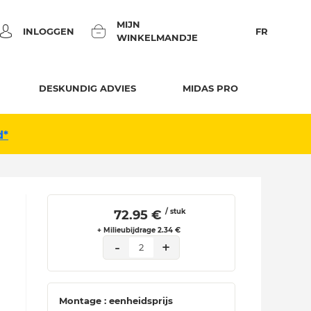
MIJN
INLOGGEN
FR
WINKELMANDJE
DESKUNDIG ADVIES
MIDAS PRO
d*
/ stuk
 72.95 € 
+ Milieubijdrage 2.34 €
-
+
2
Montage : eenheidsprijs