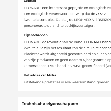
Gebruik
LEONARD, een interessant geprijsde en ecologisch v
Een ecologisch verantwoord ontwerp dat de CO2-voetaf
kwaliteitscontroles. Dankzij de LEONARD-VIERSEIZOE
personenauto's en lichte bedrijfsvoertuigen.
Eigenschappen
LEONARD, de revolutie van de band! LEONARD-banden
kwaliteit. Ze zijn het resultaat van de circulaire eco
Blackstar wordt uitgebreid gecontroleerd en alleen op
van zijn producten en geeft daarom 4 jaar garantie
zomerseizoen. Deze band is 3PMSF-gecertificeerd (v
Het advies van Midas
Uitstekende prestaties in alle weersomstandigheden, 
Technische eigenschappen