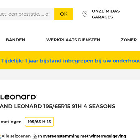
ONZE MIDAS
OK
GARAGES
BANDEN
WERKPLAATS DIENSTEN
ZOMER
Tijdelijk: 1 jaar bijstand inbegrepen bij uw onderhou
AND LEONARD 195/65R15 91H 4 SEASONS
fmetingen
195/65 H 15
Alle seizoenen
 In overeenstemming met winterregelgeving 