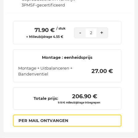
3PMSF-gecertificeerd
/ stuk
 71.90 € 
-
+
2
+ Milieubijdrage 4.55 €
Montage : eenheidsprijs
Montage + Uitbalanceren +
 27.00 € 
Bandenventiel
 206.90 € 
Totale prijs:
9.10 € milieubijdrage inbegrepen
PER MAIL ONTVANGEN