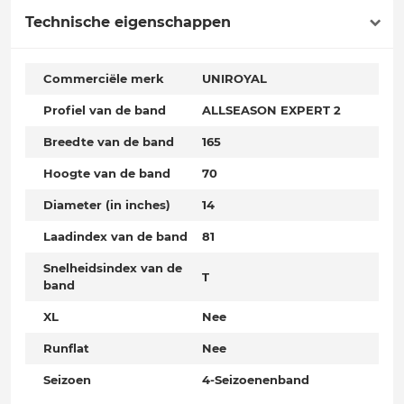
Technische eigenschappen
Commerciële merk
UNIROYAL
Profiel van de band
ALLSEASON EXPERT 2
Breedte van de band
165
Hoogte van de band
70
Diameter (in inches)
14
Laadindex van de band
81
Snelheidsindex van de
T
band
XL
Nee
Runflat
Nee
Seizoen
4-Seizoenenband