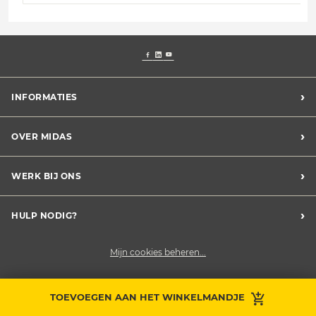
›
INFORMATIES
Voorwaarden Midas assistance
›
OVER MIDAS
Verkoopsvoorwaarden
Privacy charter
Vind een Midas-garage
›
WERK BIJ ONS
Cookieverklaring
De Midas-groep
Duurzame ontwikkeling
Midas werft aan
›
HULP NODIG?
Word franchisenemer
Contacteer ons
Mijn cookies beheren...
TOEVOEGEN AAN HET WINKELMANDJE
Afspraak maken
Contacteer ons