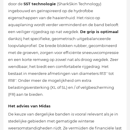
door de
SST technologie
(SharkSkin Technology)
ingebouwd en geïnspireerd op de hydrofobe
eigenschappen van de haaienhuid. Het risico op
aquaplaning wordt verder verminderd en de band belooft
een veiliger rijgedrag op nat wegdek.
De grip is optimaal
dankzij het specifieke, geometrisch uitgebalanceerde
loopvlakprofiel. De brede blokken rubber, gecombineerd
met de groeven, zorgen voor efficiënte sneeuwcompressie
en een korte remweg op zowel nat als droog wegdek. Zeer
wendbaar, het biedt een comfortabele rijgedrag. Het
bestaat in meerdere afmetingen van diameters R13'' tot
R18''. Onder meer de mogelijkheid om extra
belastingsversterking (XL of SL) en / of velgbescherming
(FR) aan te bieden.
Het advies van Midas
De keuze van dergelijke banden is vooral relevant als je in
stedelijke gebieden met gematigde winterse
weersomstandigheden rijdt. Ze vermijden de financiële last