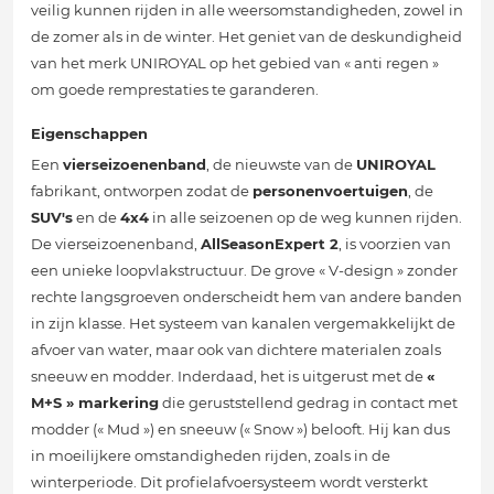
veilig kunnen rijden in alle weersomstandigheden, zowel in
de zomer als in de winter. Het geniet van de deskundigheid
van het merk UNIROYAL op het gebied van « anti regen »
om goede remprestaties te garanderen.
Eigenschappen
Een
vierseizoenenband
, de nieuwste van de
UNIROYAL
fabrikant, ontworpen zodat de
personenvoertuigen
, de
SUV's
en de
4x4
in alle seizoenen op de weg kunnen rijden.
De vierseizoenenband,
AllSeasonExpert 2
, is voorzien van
een unieke loopvlakstructuur. De grove « V-design » zonder
rechte langsgroeven onderscheidt hem van andere banden
in zijn klasse. Het systeem van kanalen vergemakkelijkt de
afvoer van water, maar ook van dichtere materialen zoals
sneeuw en modder. Inderdaad, het is uitgerust met de
«
M+S » markering
die geruststellend gedrag in contact met
modder (« Mud ») en sneeuw (« Snow ») belooft. Hij kan dus
in moeilijkere omstandigheden rijden, zoals in de
winterperiode. Dit profielafvoersysteem wordt versterkt