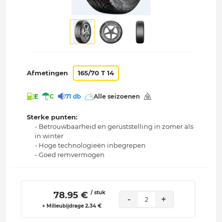
Afmetingen
165/70 T 14
E
C
71 db
Alle seizoenen
Sterke punten:
- Betrouwbaarheid en geruststelling in zomer als
in winter
- Hoge technologieën inbegrepen
- Goed remvermogen
/ stuk
 78.95 € 
-
+
2
+ Milieubijdrage 2.34 €