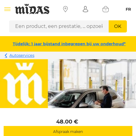
FR
OK
Tijdelijk: 1 jaar bijstand inbegrepen bij uw onderhoud*
Autoservices
 48.00 € 
Afspraak maken