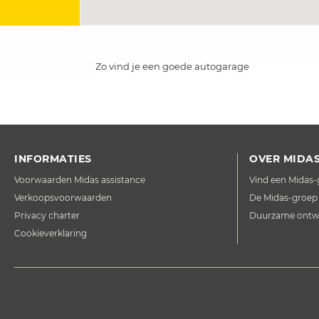
Zo vind je een goede autogarage
INFORMATIES
OVER MIDA
Voorwaarden Midas assistance
Vind een Midas
Verkoopsvoorwaarden
De Midas-groep
Privacy charter
Duurzame ontwi
Cookieverklaring