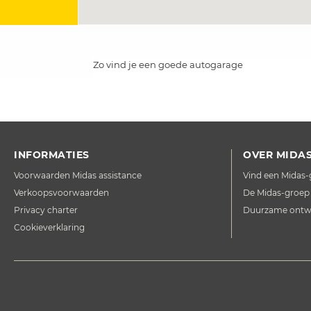
Zo vind je een goede autogarage
INFORMATIES
OVER MIDA
Voorwaarden Midas assistance
Vind een Midas
Verkoopsvoorwaarden
De Midas-groep
Privacy charter
Duurzame ontwi
Cookieverklaring