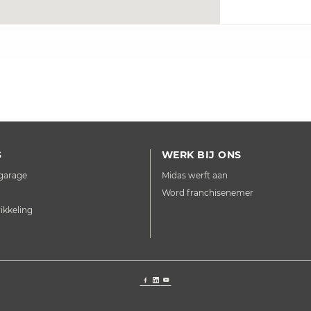
S
WERK BIJ ONS
-garage
Midas werft aan
Word franchisenemer
kkeling