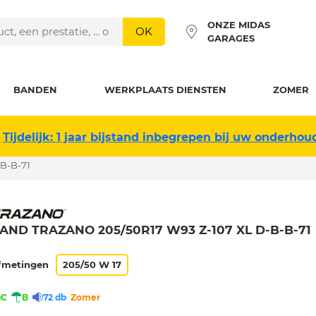
ONZE MIDAS
OK
GARAGES
BANDEN
WERKPLAATS DIENSTEN
ZOMER
Tijdelijk: 1 jaar bijstand inbegrepen bij uw onderhou
B-B-71
AND TRAZANO 205/50R17 W93 Z-107 XL D-B-B-71
fmetingen
205/50 W 17
C
B
72 db
Zomer