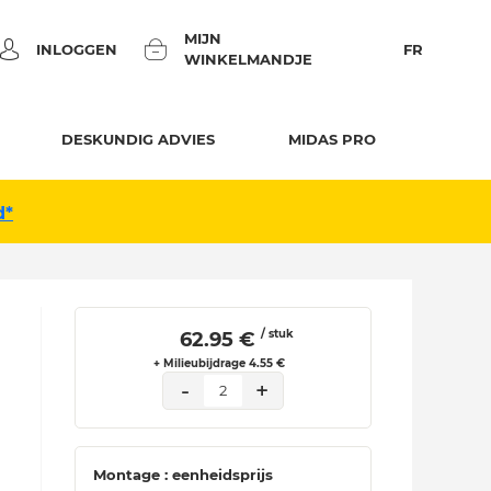
MIJN
INLOGGEN
FR
WINKELMANDJE
DESKUNDIG ADVIES
MIDAS PRO
d*
/ stuk
 62.95 € 
+ Milieubijdrage 4.55 €
-
+
2
Montage : eenheidsprijs