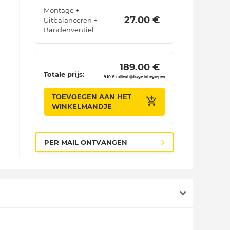
Montage +
 27.00 € 
Uitbalanceren +
Bandenventiel
 189.00 € 
Totale prijs:
9.10 € milieubijdrage inbegrepen
TOEVOEGEN AAN HET
WINKELMANDJE
PER MAIL ONTVANGEN