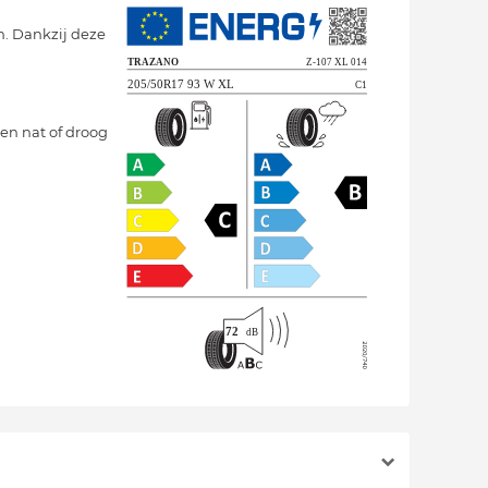
n. Dankzij deze
en nat of droog