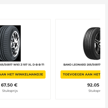
5/50R17 W93 Z-107 XL D-B-B-71
BAND LEONARD 205/50R17 93W
AAN HET WINKELMANDJE
TOEVOEGEN AAN HET WI
 67.50 € 
 92.05 € 
Stuksprijs
Stuksprijs