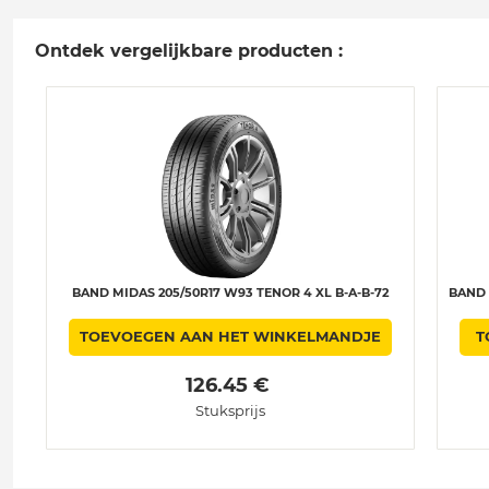
Ontdek vergelijkbare producten :
BAND MIDAS 205/50R17 W93 TENOR 4 XL B-A-B-72
BAND 
TOEVOEGEN AAN HET WINKELMANDJE
T
 126.45 € 
Stuksprijs